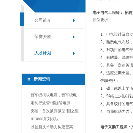
电子电气工程师： 招聘
职位要求
公司简介
1、电气设计及自
荣誉资质
2、熟悉电气布线
3、对项目的电气
人才计划
4、有防爆、流体
5、具备一定的英
6、适应短期出差
新闻资讯
任职资格：
1、硕士或以上学
普军级模块电源，普军级电
2、5年以上相关
源模块，DC/DC模块电源，
定制行波管/螺旋管电源
3、具备较好的电
产品选型手册下载
50W~300KW行波管功放电
突破！首次披露微型“国之重
4、自我驱动力强
源产品
器”，超级能量心脏将开启空
IHB600系列模块
电子采购工程师：
战新篇？
以创新技术助力构建更高