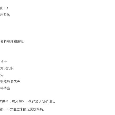
敢干！
材料采购
术资料整理和编辑
劳肯干
础知识扎实
优先
采购流程者优先
本科毕业
有担当，有才华的小伙伴加入我们团队
都，
不方便过来的无需投简历。